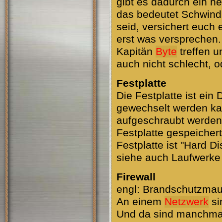
gibt es dadurch ein n
das bedeutet Schwindl
seid, versichert euch 
erst was versprechen. 
Kapitän
Byte
treffen u
auch nicht schlecht, 
Festplatte
Die Festplatte ist ein 
gewechselt werden ka
aufgeschraubt werden
Festplatte gespeicher
Festplatte ist "Hard D
siehe auch Laufwerke
Firewall
engl: Brandschutzmau
An einem
Netzwerk
si
Und da sind manchmal