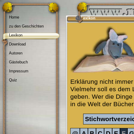
Home
Lexikon
zu den Geschichten
Lexikon
Download
Autoren
Gästebuch
Impressum
Quiz
Erklärung nicht immer
Vielmehr soll es dem 
geben. Wer die Dinge g
in die Welt der Büche
Stichwortverzei
@
A
B
C
D
E
F
G