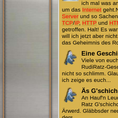
ich mal was 
um das
Internet
geht.N
Server
und so Sachen
TCP
/
IP
,
HTTP
und
HT
getroffen. Halt! Es wa
will ich jetzt aber nic
das Geheimnis des Rob
Eine Geschi
Viele von euch
RudiRatz-Gesch
nicht so schlimm. Gla
ich zeige es euch...
Äs G'schich
An Hauf'n Leud
Ratz G'schichd
Ärwerd. Gläbbsder ne
ders...