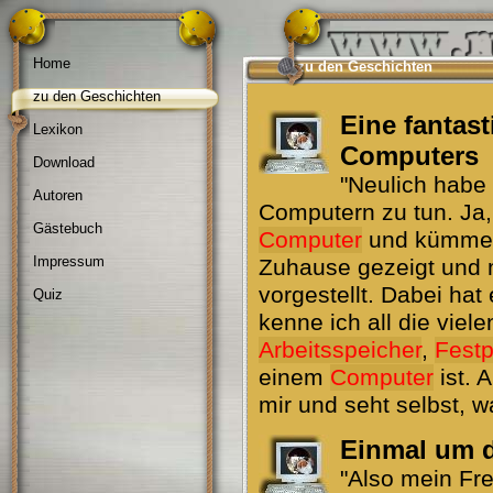
Home
zu den Geschichten
zu den Geschichten
Eine fantast
Lexikon
Computers
Download
"Neulich habe
Autoren
Computern zu tun. Ja,
Gästebuch
Computer
und kümmert 
Impressum
Zuhause gezeigt und m
vorgestellt. Dabei hat 
Quiz
kenne ich all die viel
Arbeitsspeicher
,
Festp
einem
Computer
ist. 
mir und seht selbst, wa
Einmal um d
"Also mein Fr